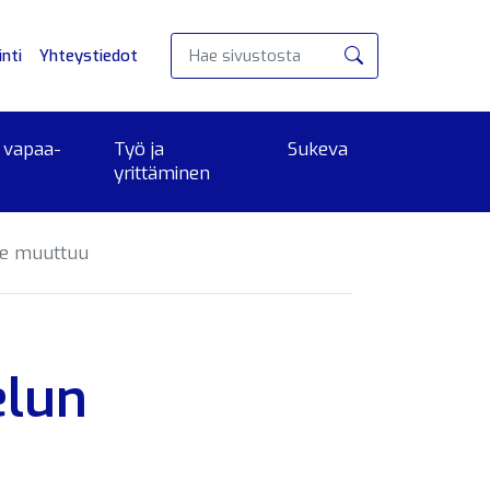
nti
Yhteystiedot
Hae
 vapaa-
Työ ja
Sukeva
yrittäminen
ite muuttuu
elun