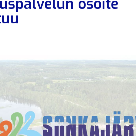
tuspalvelun osoite
tuu