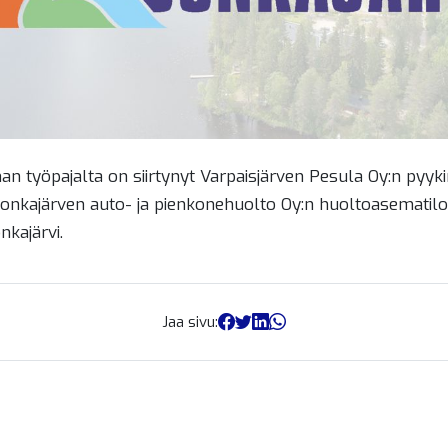
n työpajalta on siirtynyt Varpaisjärven Pesula Oy:n pyyki
onkajärven auto- ja pienkonehuolto Oy:n huoltoasematiloi
nkajärvi.
Jaa sivu: