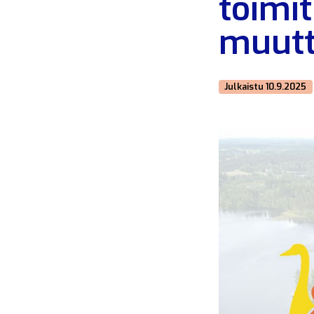
toimi
muut
Julkaistu 10.9.2025