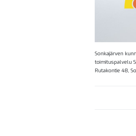
Sonkajärven kunna
toimituspalvelu S
Rutakontie 48, So