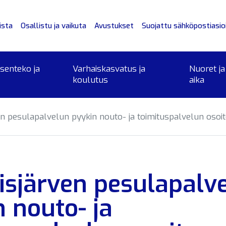
ista
Osallistu ja vaikuta
Avustukset
Suojattu sähköpostiasioi
ksenteko ja
Varhaiskasvatus ja
Nuoret ja
koulutus
aika
en pesulapalvelun pyykin nouto- ja toimituspalvelun oso
isjärven pesulapalv
 nouto- ja