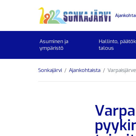
Siirry sivusisältöön
Ajankohta
Asuminen ja
Hallinto, päätö
ympäristö
talous
Sonkajärvi
Ajankohtaista
Varpaisjärv
Varpa
pyykin