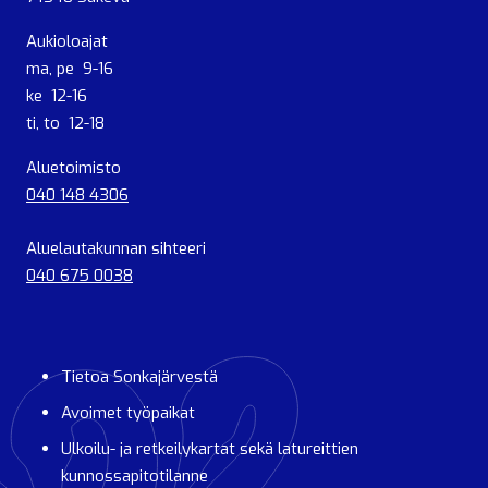
Aukioloajat
ma, pe 9-16
ke 12-16
ti, to 12-18
Aluetoimisto
040 148 4306
Aluelautakunnan sihteeri
040 675 0038
Tietoa Sonkajärvestä
Avoimet työpaikat
Ulkoilu- ja retkeilykartat sekä latureittien
kunnossapitotilanne