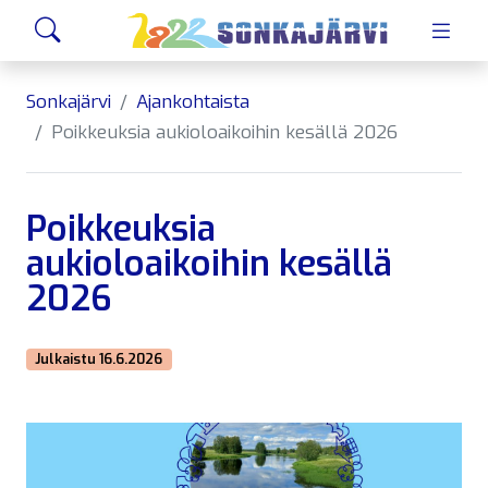
Siirry sivusisältöön
Hae
Sonkajärvi
Ajankohtaista
Poikkeuksia aukioloaikoihin kesällä 2026
Poikkeuksia
aukioloaikoihin kesällä
2026
Julkaistu 16.6.2026