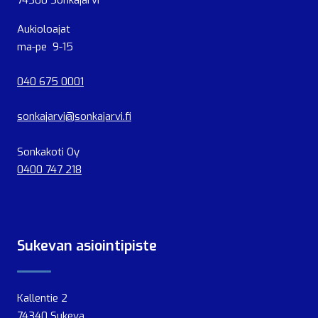
74300 Sonkajärvi
Aukioloajat
ma-pe 9-15
040 675 0001
sonkajarvi@sonkajarvi.fi
Sonkakoti Oy
0400 747 218
Sukevan asiointipiste
Kallentie 2
74340 Sukeva