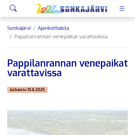
Siirry sivusisältöön
Hae
Sonkajärvi
Ajankohtaista
Pappilanrannan venepaikat varattavissa
Pappilanrannan venepaikat
varattavissa
Julkaistu 10.6.2025