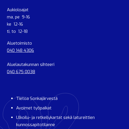
Aukioloajat
ma, pe 9-16
ke 12-16
ti, to 12-18
Aluetoimisto
040 148 4306
Aluelautakunnan sihteeri
040 675 0038
Tietoa Sonkajärvestä
Avoimet työpaikat
Ulkoilu- ja retkeilykartat sekä latureittien
kunnossapitotilanne