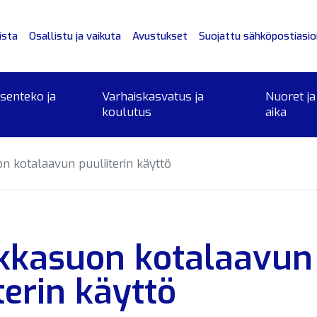
ista
Osallistu ja vaikuta
Avustukset
Suojattu sähköpostiasioi
ksenteko ja
Varhaiskasvatus ja
Nuoret ja
koulutus
aika
n kotalaavun puuliiterin käyttö
kkasuon kotalaavun
terin käyttö