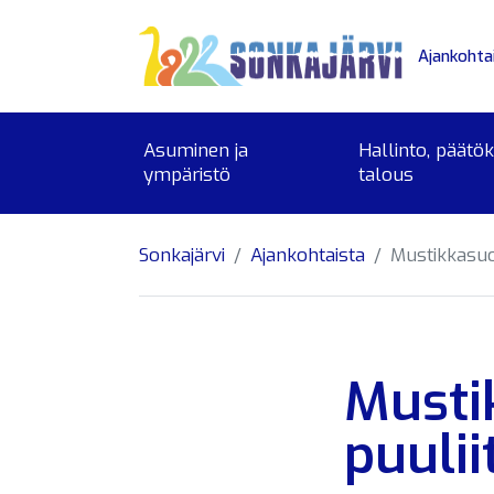
Siirry sivusisältöön
Ajankohta
Asuminen ja
Hallinto, päätö
ympäristö
talous
Sonkajärvi
Ajankohtaista
Mustikkasuo
Musti
puulii