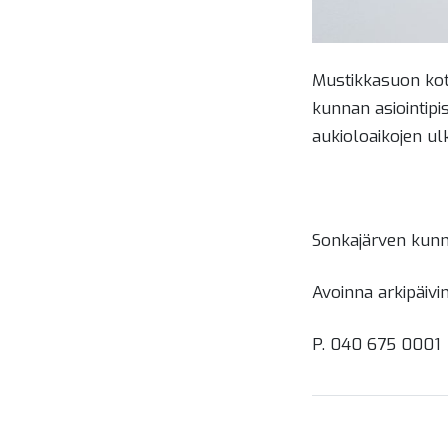
Mustikkasuon kota
kunnan asiointipi
aukioloaikojen ul
Sonkajärven
Avoinna ark
P. 040 675 0001