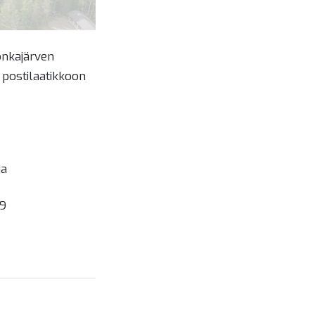
onkajärven
n postilaatikkoon
ja
9