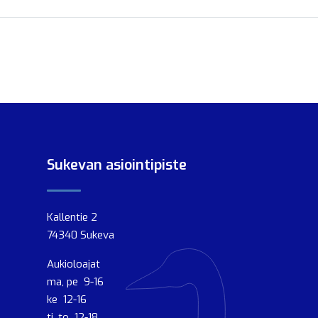
Sukevan asiointipiste
Kallentie 2
74340 Sukeva
Aukioloajat
ma, pe 9-16
ke 12-16
ti, to 12-18