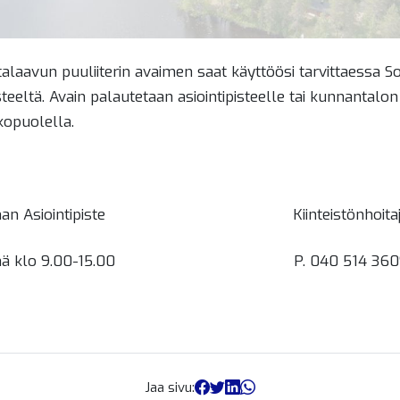
laavun puuliiterin avaimen saat käyttöösi tarvittaessa S
steeltä. Avain palautetaan asiointipisteelle tai kunnantalo
kopuolella.
 kunnan Asiointipiste Kiinteistönhoita
ipäivinä klo 9.00-15.00 P. 040 514 360
Jaa sivu: