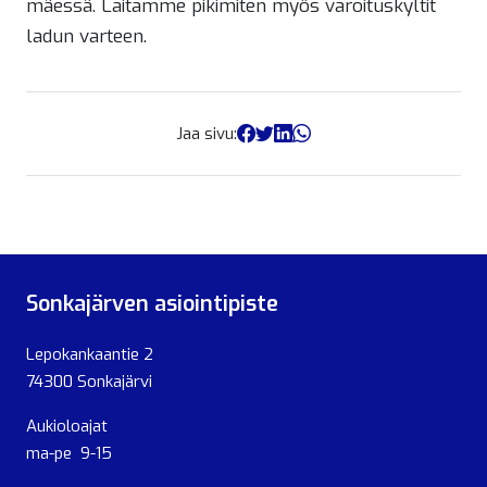
mäessä. Laitamme pikimiten myös varoituskyltit
ladun varteen.
Jaa sivu:
Sonkajärven asiointipiste
Lepokankaantie 2
74300 Sonkajärvi
Aukioloajat
ma-pe 9-15