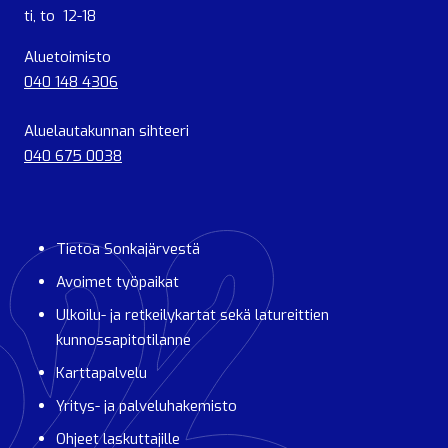
ti, to 12-18
Aluetoimisto
040 148 4306
Aluelautakunnan sihteeri
040 675 0038
Tietoa Sonkajärvestä
Avoimet työpaikat
Ulkoilu- ja retkeilykartat sekä latureittien
kunnossapitotilanne
Karttapalvelu
Yritys- ja palveluhakemisto
Ohjeet laskuttajille