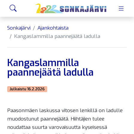
Siirry sivusisältöön
Hae
Sonkajärvi
Ajankohtaista
Kangaslammilla paannejäätä ladulla
Kangaslammilla
paannejäätä ladulla
Julkaistu 16.2.2026
Paasonmäen laskussa vitosen lenkillä on ladulle
muodostunut paannejäätä. Hiihtäjien tulee
noudattaa suurta varovaisuutta kyseisessä