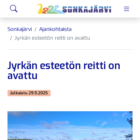
Siirry sivusisältöön
Hae
Sonkajärvi
Ajankohtaista
Jyrkän esteetön reitti on avattu
Jyrkän esteetön reitti on
avattu
Julkaistu 29.9.2025