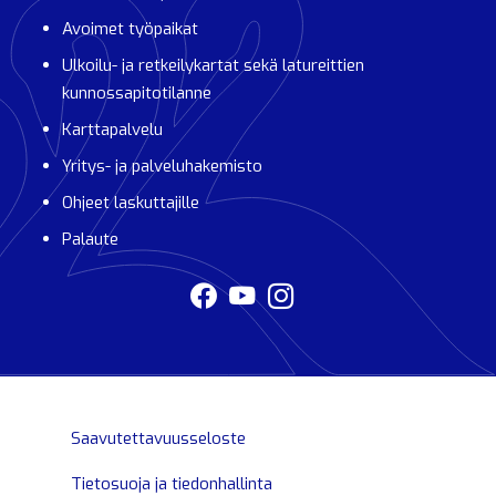
Avoimet työpaikat
Ulkoilu- ja retkeilykartat sekä latureittien
kunnossapitotilanne
Karttapalvelu
Yritys- ja palveluhakemisto
Ohjeet laskuttajille
Palaute
Saavutettavuusseloste
Tietosuoja ja tiedonhallinta