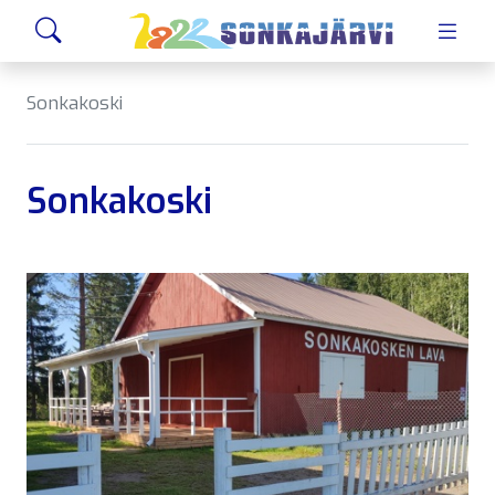
Siirry sivusisältöön
Hae
Sonkakoski
Sonkakoski