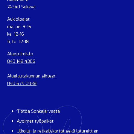
74340 Sukeva
Aukioloajat
ma, pe 9-16
ke 12-16
ti, to 12-18
Aluetoimisto
040 148 4306
Aluelautakunnan sihteeri
040 675 0038
Tietoa Sonkajärvestä
Avoimet työpaikat
Ulkoilu- ja retkeilykartat sekä latureittien