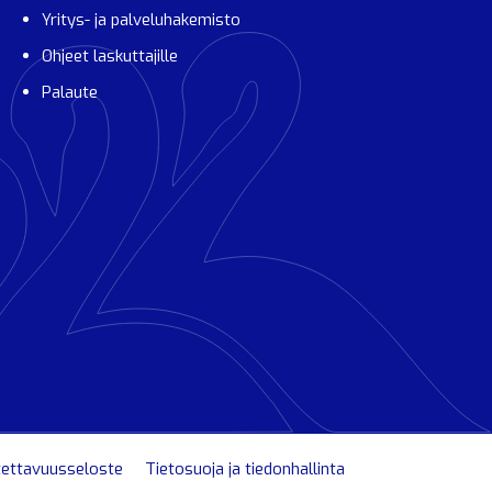
Yritys- ja palveluhakemisto
Ohjeet laskuttajille
Palaute
ettavuusseloste
Tietosuoja ja tiedonhallinta