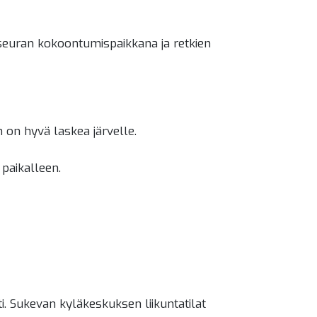
sseuran kokoontumispaikkana ja retkien
n on hyvä laskea järvelle.
 paikalleen.
ti. Sukevan kyläkeskuksen liikuntatilat