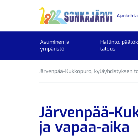
Siirry sivusisältöön
Ajankohta
Asuminen ja
Hallinto, päätö
ympäristö
talous
Järvenpää-Kukkopuro, kyläyhdistyksen to
Järvenpää-Kuk
ja vapaa-aika