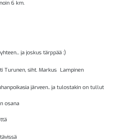
 noin 6 km.
een... ja joskus tärppää :)
ti Turunen, siht. Markus Lampinen
anpoikasia järveen.. ja tulostakin on tullut
an osana
ttä
ttävissä