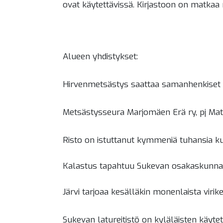
ovat käytettävissä. Kirjastoon on matkaa
Alueen yhdistykset:
Hirvenmetsästys saattaa samanhenkiset yht
Metsästysseura Marjomäen Erä ry, pj Mat
Risto on istuttanut kymmeniä tuhansia kuh
Kalastus tapahtuu Sukevan osakaskunn
Järvi tarjoaa kesälläkin monenlaista virike
Sukevan latureitistö on kyläläisten käyte