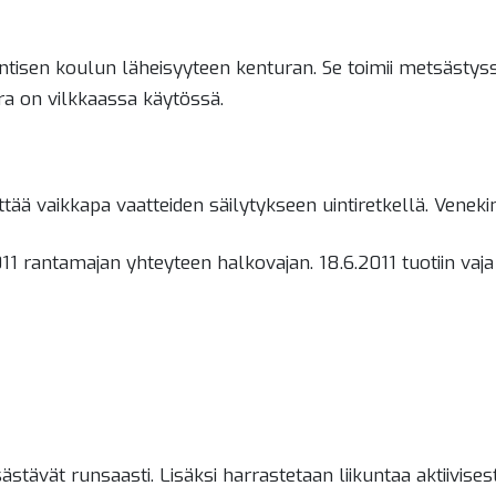
ntisen koulun läheisyyteen kenturan. Se toimii metsästy
ra on vilkkaassa käytössä.
yttää vaikkapa vaatteiden säilytykseen uintiretkellä. Veneki
11 rantamajan yhteyteen halkovajan. 18.6.2011 tuotiin vaja
ästävät runsaasti. Lisäksi harrastetaan liikuntaa aktiivises