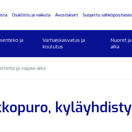
ista
Osallistu ja vaikuta
Avustukset
Suojattu sähköpostiasioi
ksenteko ja
Varhaiskasvatus ja
Nuoret ja
koulutus
aika
iminta ja vapaa-aika
kopuro, kyläyhdisty