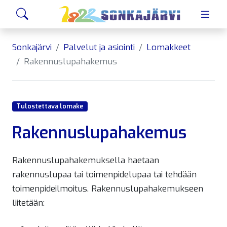
Siirry sivusisältöön
Hae
Sonkajärvi
Palvelut ja asiointi
Lomakkeet
Rakennuslupahakemus
Tulostettava lomake
Rakennuslupahakemus
Rakennuslupahakemuksella haetaan
rakennuslupaa tai toimenpidelupaa tai tehdään
toimenpideilmoitus. Rakennuslupahakemukseen
liitetään: