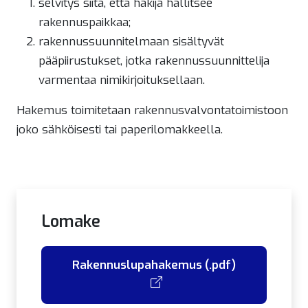
selvitys siitä, että hakija hallitsee
rakennuspaikkaa;
rakennussuunnitelmaan sisältyvät
pääpiirustukset, jotka rakennussuunnittelija
varmentaa nimikirjoituksellaan.
Hakemus toimitetaan rakennusvalvontatoimistoon
joko sähköisesti tai paperilomakkeella.
Lomake
Rakennuslupahakemus (.pdf)