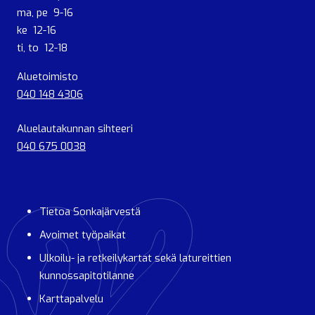
ma, pe 9-16
ke 12-16
ti, to 12-18
Aluetoimisto
040 148 4306
Aluelautakunnan sihteeri
040 675 0038
Tietoa Sonkajärvestä
Avoimet työpaikat
Ulkoilu- ja retkeilykartat sekä latureittien
kunnossapitotilanne
Karttapalvelu