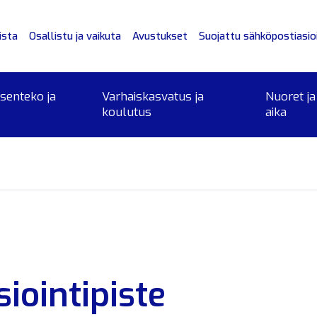
ista
Osallistu ja vaikuta
Avustukset
Suojattu sähköpostiasioi
ksenteko ja
Varhaiskasvatus ja
Nuoret ja
koulutus
aika
iointipiste