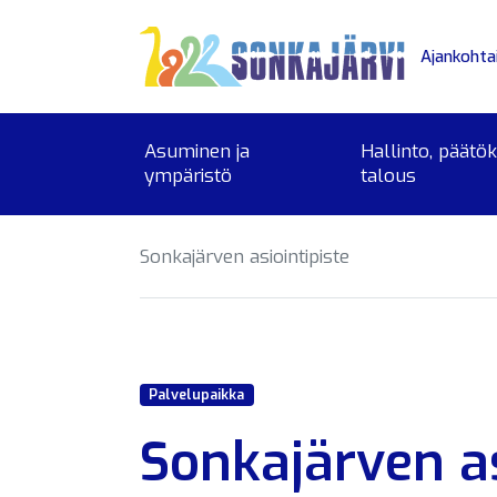
Siirry sivusisältöön
Ajankohta
Asuminen ja
Hallinto, päätö
ympäristö
talous
Sonkajärven asiointipiste
Palvelupaikka
Sonkajärven as