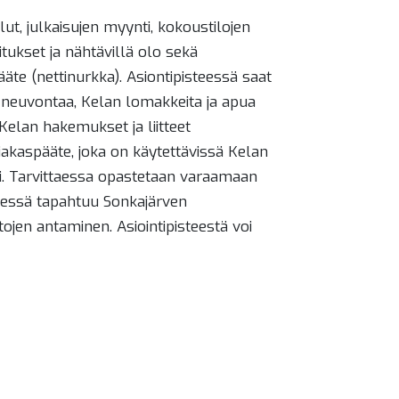
ut, julkaisujen myynti, kokoustilojen
itukset ja nähtävillä olo sekä
äte (nettinurkka). Asiontipisteessä saat
 neuvontaa, Kelan lomakkeita ja apua
Kelan hakemukset ja liitteet
siakaspääte, joka on käytettävissä Kelan
sti. Tarvittaessa opastetaan varaamaan
teessä tapahtuu Sonkajärven
ojen antaminen. Asiointipisteestä voi