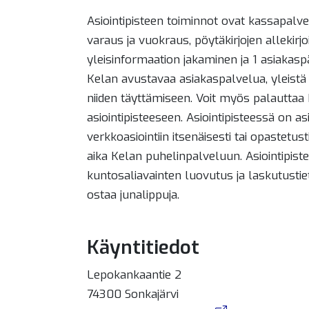
Asiointipisteen toiminnot ovat kassapalvel
varaus ja vuokraus, pöytäkirjojen allekirjo
yleisinformaation jakaminen ja 1 asiakaspä
Kelan avustavaa asiakaspalvelua, yleistä
niiden täyttämiseen. Voit myös palauttaa 
asiointipisteeseen. Asiointipisteessä on a
verkkoasiointiin itsenäisesti tai opastetu
aika Kelan puhelinpalveluun. Asiointipis
kuntosaliavainten luovutus ja laskutustiet
ostaa junalippuja.
Käyntitiedot
Lepokankaantie 2
74300 Sonkajärvi