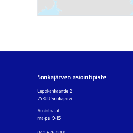
Sonkajärven asiointipiste
Lepokankaantie 2
74300 Sonkajärvi
Aukioloajat
ma-pe 9-15
040 675 0001